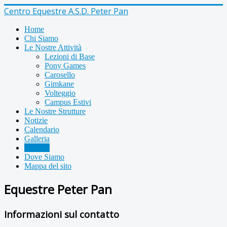
Centro Equestre A.S.D. Peter Pan
Home
Chi Siamo
Le Nostre Attività
Lezioni di Base
Pony Games
Carosello
Gimkane
Volteggio
Campus Estivi
Le Nostre Strutture
Notizie
Calendario
Galleria
Contatti
Dove Siamo
Mappa del sito
Equestre Peter Pan
Informazioni sul contatto